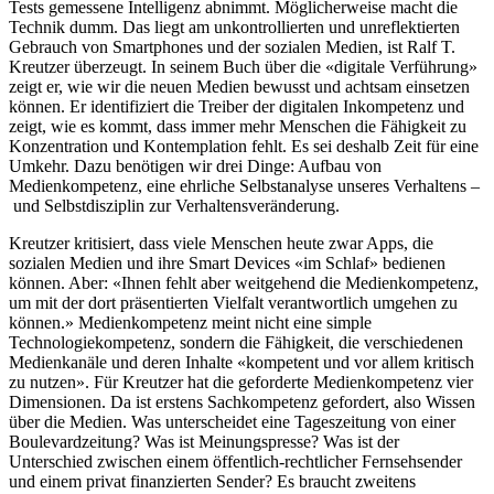
Tests gemessene Intelligenz abnimmt. Möglicherweise macht die
Technik dumm. Das liegt am unkontrollierten und unreflektierten
Gebrauch von Smartphones und der sozialen Medien, ist Ralf T.
Kreutzer überzeugt. In seinem Buch über die «digitale Verführung»
zeigt er, wie wir die neuen Medien bewusst und achtsam einsetzen
können. Er identifiziert die Treiber der digitalen Inkompetenz und
zeigt, wie es kommt, dass immer mehr Menschen die Fähigkeit zu
Konzentration und Kontemplation fehlt. Es sei deshalb Zeit für eine
Umkehr. Dazu benötigen wir drei Dinge: Aufbau von
Medienkompetenz, eine ehrliche Selbstanalyse unseres Verhaltens –
und Selbstdisziplin zur Verhaltensveränderung.
Kreutzer kritisiert, dass viele Menschen heute zwar Apps, die
sozialen Medien und ihre Smart Devices «im Schlaf» bedienen
können. Aber: «Ihnen fehlt aber weitgehend die Medienkompetenz,
um mit der dort präsentierten Vielfalt verantwortlich umgehen zu
können.» Medienkompetenz meint nicht eine simple
Technologiekompetenz, sondern die Fähigkeit, die verschiedenen
Medienkanäle und deren Inhalte «kompetent und vor allem kritisch
zu nutzen». Für Kreutzer hat die geforderte Medienkompetenz vier
Dimensionen. Da ist erstens Sachkompetenz gefordert, also Wissen
über die Medien. Was unterscheidet eine Tageszeitung von einer
Boulevardzeitung? Was ist Meinungspresse? Was ist der
Unterschied zwischen einem öffentlich-rechtlicher Fernsehsender
und einem privat finanzierten Sender? Es braucht zweitens