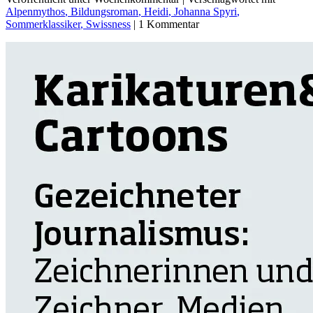
Alpenmythos
, Bildungsroman
, Heidi
, Johanna Spyri
,
Sommerklassiker
, Swissness
| 1 Kommentar