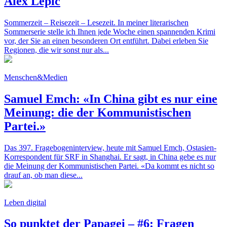
Alex Lépic
Sommerzeit – Reisezeit – Lesezeit. In meiner literarischen
Sommerserie stelle ich Ihnen jede Woche einen spannenden Krimi
vor, der Sie an einen besonderen Ort entführt. Dabei erleben Sie
Regionen, die wir sonst nur als...
Menschen&Medien
Samuel Emch: «In China gibt es nur eine
Meinung: die der Kommunistischen
Partei.»
Das 397. Fragebogeninterview, heute mit Samuel Emch, Ostasien-
Korrespondent für SRF in Shanghai. Er sagt, in China gebe es nur
die Meinung der Kommunistischen Partei. «Da kommt es nicht so
drauf an, ob man diese...
Leben digital
So punktet der Papagei – #6: Fragen