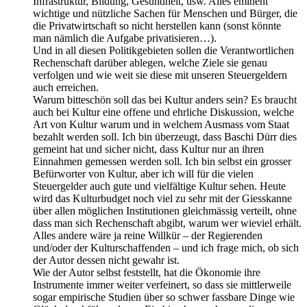
Infrastruktur, Bildung, Gesundheit, usw. Alles eminent
wichtige und nützliche Sachen für Menschen und Bürger, die
die Privatwirtschaft so nicht herstellen kann (sonst könnte
man nämlich die Aufgabe privatisieren…).
Und in all diesen Politikgebieten sollen die Verantwortlichen
Rechenschaft darüber ablegen, welche Ziele sie genau
verfolgen und wie weit sie diese mit unseren Steuergeldern
auch erreichen.
Warum bitteschön soll das bei Kultur anders sein? Es braucht
auch bei Kultur eine offene und ehrliche Diskussion, welche
Art von Kultur warum und in welchem Ausmass vom Staat
bezahlt werden soll. Ich bin überzeugt, dass Baschi Dürr dies
gemeint hat und sicher nicht, dass Kultur nur an ihren
Einnahmen gemessen werden soll. Ich bin selbst ein grosser
Befürworter von Kultur, aber ich will für die vielen
Steuergelder auch gute und vielfältige Kultur sehen. Heute
wird das Kulturbudget noch viel zu sehr mit der Giesskanne
über allen möglichen Institutionen gleichmässig verteilt, ohne
dass man sich Rechenschaft abgibt, warum wer wieviel erhält.
Alles andere wäre ja reine Willkür – der Regierenden
und/oder der Kulturschaffenden – und ich frage mich, ob sich
der Autor dessen nicht gewahr ist.
Wie der Autor selbst feststellt, hat die Ökonomie ihre
Instrumente immer weiter verfeinert, so dass sie mittlerweile
sogar empirische Studien über so schwer fassbare Dinge wie