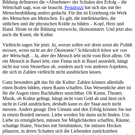
Bildung definieren die «Abnehmer» der Schulen den Erfolg – die
Wirtschaft sagt, was sie braucht.
Pestalozzi
hat sich das mit der
Menschenbildung anders gedacht. Für ihn ist Erziehung ein Werk
des Menschen am Menschen. Es gilt, die intellektuellen, die
sittlichen und die physischen Kräfte zu bilden – Kopf, Herz und
Hand. Heute ist die Bildung verzweckt, ökonomisiert. Und jetzt also
auch die Kunst, die Kultur.
Vielleicht sagen Sie jetzt:
Ja, woran sollen wir denn sonst die Politik
messen, wenn nicht an der Ökonomie? Schliesslich leben wir von
der Wirtschaft…
Ja, aber der Mensch lebt nicht vom Brot allein. Ob
ein Mensch in Basel lebt, eine Firma sich in Basel ansiedelt, hängt
nicht nur vom Steuerfuss ab, sondern auch von anderen Aspekten,
die sich in Zahlen vielleicht nicht ausdrücken lassen.
Ganz besonders gilt das für die Kultur: Zahlen können allenfalls
einen Boden bilden, einen Raum schaffen. Das Wesentliche aber ist
für die Augen eines Buchhalters unsichtbar. Ob Kunst, Theater,
Musik, ob Kultur gelingt, hängt nicht vom Geld ab und lässt sich
nicht in Geld ausdrücken, deshalb kann es der Staat auch nicht
messen. Anders gesagt: Den Umsatz und den Erfolg können Sie nur
in einem Bordell messen. Liebe werden Sie darin nicht finden. Um
Liebe zu ermöglichen, müssen Sie Möglichkeiten schaffen, Räume,
schattige Haine, Nischen mit Steinbänken, Sie müssen Hecken
pflanzen, in deren Schatten sich die Liebenden zurückziehen