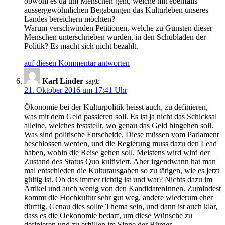
obwohl es da um Menschen geht, welche mit ebenfalls
aussergewöhnlichen Begabungen das Kulturleben unseres
Landes bereichern möchten?
Warum verschwinden Petitionen, welche zu Gunsten dieser
Menschen unterschrieben wurden, in den Schubladen der
Politik? Es macht sich nicht bezahlt.
auf diesen Kommentar antworten
Karl Linder
sagt:
21. Oktober 2016 um 17:41 Uhr
Ökonomie bei der Kulturpolitik heisst auch, zu definieren,
was mit dem Geld passieren soll. Es ist ja nicht das Schicksal
alleine, welches feststellt, wo genau das Geld hingehen soll.
Was sind politische Entscheide. Diese müssen vom Parlament
beschlossen werden, und die Regierung muss dazu den Lead
haben, wohin die Reise gehen soll. Meistens wird wird der
Zustand des Status Quo kultiviert. Aber irgendwann hat man
mal entschieden die Kulturausgaben so zu tätigen, wie es jetzt
gültig ist. Ob das immer richtig ist und war? Nichts dazu im
Artikel und auch wenig von den KandidatenInnen. Zumindest
kommt die Hochkultur sehr gut weg, andere wiederum eher
dürftig. Genau dies sollte Thema sein, und dann ist auch klar,
dass es die Oekonomie bedarf, um diese Wünsche zu
definieren und zu erfüllen im Sinne der Bürger.