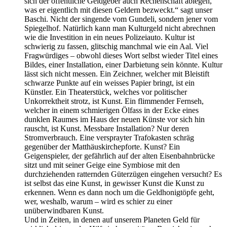
sich der öffentliche Geldgeber auch Rechenschaft ablegen,
was er eigentlich mit diesen Geldern bezweckt.“ sagt unser
Baschi. Nicht der singende vom Gundeli, sondern jener vom
Spiegelhof. Natürlich kann man Kulturgeld nicht abrechnen
wie die Investition in ein neues Polizeiauto. Kultur ist
schwierig zu fassen, glitschig manchmal wie ein Aal. Viel
Fragwürdiges – obwohl dieses Wort selbst wieder Titel eines
Bildes, einer Installation, einer Darbietung sein könnte. Kultur
lässt sich nicht messen. Ein Zeichner, welcher mit Bleistift
schwarze Punkte auf ein weisses Papier bringt, ist ein
Künstler. Ein Theaterstück, welches vor politischer
Unkorrektheit strotz, ist Kunst. Ein flimmender Fernseh,
welcher in einem schmierigen Ölfass in der Ecke eines
dunklen Raumes im Haus der neuen Künste vor sich hin
rauscht, ist Kunst. Messbare Installation? Nur deren
Stromverbrauch. Eine versprayter Trafokasten schräg
gegenüber der Matthäuskirchepforte. Kunst? Ein
Geigenspieler, der gefährlich auf der alten Eisenbahnbrücke
sitzt und mit seiner Geige eine Symbiose mit den
durchziehenden ratternden Güterzügen eingehen versucht? Es
ist selbst das eine Kunst, in gewisser Kunst die Kunst zu
erkennen. Wenn es dann noch um die Geldhonigtöpfe geht,
wer, weshalb, warum – wird es schier zu einer
unüberwindbaren Kunst.
Und in Zeiten, in denen auf unserem Planeten Geld für