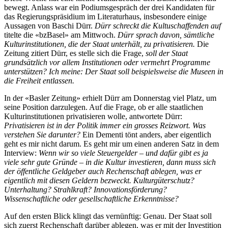
bewegt. Anlass war ein Podiumsgespräch der drei Kandidaten für
das Regierungspräsidium im Literaturhaus, insbesondere einige
Aussagen von Baschi Dürr.
Dürr schreckt die Kultuschaffenden auf
titelte die «bzBasel» am Mittwoch.
Dürr sprach davon, sämtliche
Kulturinstitutionen, die der Staat unterhält, zu privatisieren.
Die
Zeitung zitiert Dürr, es stelle sich die Frage,
soll der Staat
grundsätzlich vor allem Institutionen oder vermehrt Programme
unterstützen? Ich meine: Der Staat soll beispielsweise die Museen in
die Freiheit entlassen.
In der «Basler Zeitung» erhielt Dürr am Donnerstag viel Platz, um
seine Position darzulegen. Auf die Frage, ob er alle staatlichen
Kulturinstitutionen privatisieren wolle, antwortete Dürr:
Privatisieren ist in der Politik immer ein grosses Reizwort. Was
verstehen Sie darunter?
Ein Dementi tönt anders, aber eigentlich
geht es mir nicht darum. Es geht mir um einen anderen Satz in dem
Interview:
Wenn wir so viele Steuergelder – und dafür gibt es ja
viele sehr gute Gründe – in die Kultur investieren, dann muss sich
der öffentliche Geldgeber auch Rechenschaft ablegen, was er
eigentlich mit diesen Geldern bezweckt. Kulturgüterschutz?
Unterhaltung? Strahlkraft? Innovationsförderung?
Wissenschaftliche oder gesellschaftliche Erkenntnisse?
Auf den ersten Blick klingt das vernünftig: Genau. Der Staat soll
sich zuerst Rechenschaft darüber ablegen, was er mit der Investition