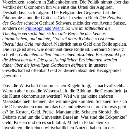
Vogelzügen, sondern in Zahlenkolonnen. Die Politik nimmt aber das
Verdikt der Ökonomen hin wie einst das Urteil der Auguren.
Deshalb lässt sich folgern: Die Religion der Gegenwart ist die
Ökonomie – und ihr Gott das Geld. In seinem Buch
Die Religion
des Geldes
schreibt Gerhard Schwarz (nicht der von Avenir Suisse,
sondern der
Philosoph aus Wien
):
So wie im Mittelalter die
Theologie versucht hat, sich in alle Bereiche des Lebens
einzumischen, und meinte, Gott sei überall dabei, so ist heute
überall das Geld mit dabei.
Natürlich muss Geld eine Rolle spielen.
Die Frage ist aber, wie dominant diese Rolle ist. Gerhard Schwarz
schreibt:
Gottheiten stellen immer einen absoluten Bezugspunkt für
die Menschen dar. Die gesellschaftlichen Beziehungen werden
daher über die jeweiligen Gottheiten definiert.
In unserer
Gesellschaft ist offenbar Geld zu diesem absoluten Bezugspunkt
geworden.
Dass die Wirtschaft ökonomischen Regeln folgt, ist nachvollziehbar.
Warum aber muss die Wissenschaft, die Bildung, die Gesundheit, ja
die Kunst ökonomisiert werden? Weil wir gar keine anderen
Massstäbe mehr kennen, die wir anlegen könnten. Schauen Sie sich
die Diskussionen rund um das Gesundheitswesen an. Um was geht
es? Im Kosten, Geld, Preise, Marktanteile. Schauen Sie sich die
Debatte rund um die Universität Basel an. Was sind die Eckpunkte?
Geld, Kosten und ob es sich lohnt, Mittel in Fakultäten zu
investieren, die keinen wirtschaftlichen Nutzen haben. In der