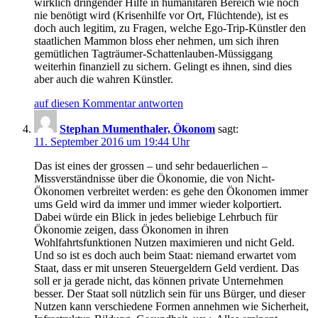
wirklich dringender Hilfe in humanitären Bereich wie noch
nie benötigt wird (Krisenhilfe vor Ort, Flüchtende), ist es
doch auch legitim, zu Fragen, welche Ego-Trip-Künstler den
staatlichen Mammon bloss eher nehmen, um sich ihren
gemütlichen Tagträumer-Schattenlauben-Müssiggang
weiterhin finanziell zu sichern. Gelingt es ihnen, sind dies
aber auch die wahren Künstler.
auf diesen Kommentar antworten
Stephan Mumenthaler, Ökonom
sagt:
11. September 2016 um 19:44 Uhr
Das ist eines der grossen – und sehr bedauerlichen –
Missverständnisse über die Ökonomie, die von Nicht-
Ökonomen verbreitet werden: es gehe den Ökonomen immer
ums Geld wird da immer und immer wieder kolportiert.
Dabei würde ein Blick in jedes beliebige Lehrbuch für
Ökonomie zeigen, dass Ökonomen in ihren
Wohlfahrtsfunktionen Nutzen maximieren und nicht Geld.
Und so ist es doch auch beim Staat: niemand erwartet vom
Staat, dass er mit unseren Steuergeldern Geld verdient. Das
soll er ja gerade nicht, das können private Unternehmen
besser. Der Staat soll nützlich sein für uns Bürger, und dieser
Nutzen kann verschiedene Formen annehmen wie Sicherheit,