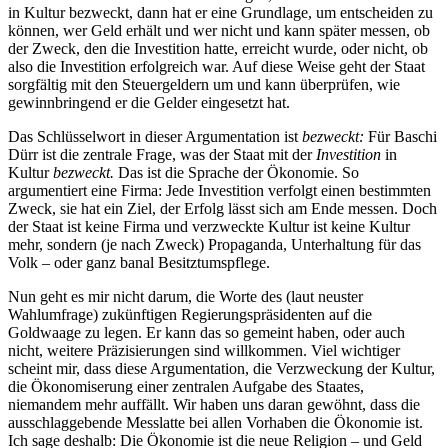
in Kultur bezweckt, dann hat er eine Grundlage, um entscheiden zu
können, wer Geld erhält und wer nicht und kann später messen, ob
der Zweck, den die Investition hatte, erreicht wurde, oder nicht, ob
also die Investition erfolgreich war. Auf diese Weise geht der Staat
sorgfältig mit den Steuergeldern um und kann überprüfen, wie
gewinnbringend er die Gelder eingesetzt hat.
Das Schlüsselwort in dieser Argumentation ist
bezweckt:
Für Baschi
Dürr ist die zentrale Frage, was der Staat mit der
Investition
in
Kultur
bezweckt.
Das ist die Sprache der Ökonomie. So
argumentiert eine Firma: Jede Investition verfolgt einen bestimmten
Zweck, sie hat ein Ziel, der Erfolg lässt sich am Ende messen. Doch
der Staat ist keine Firma und verzweckte Kultur ist keine Kultur
mehr, sondern (je nach Zweck) Propaganda, Unterhaltung für das
Volk – oder ganz banal Besitztumspflege.
Nun geht es mir nicht darum, die Worte des (laut neuster
Wahlumfrage) zukünftigen Regierungspräsidenten auf die
Goldwaage zu legen. Er kann das so gemeint haben, oder auch
nicht, weitere Präzisierungen sind willkommen. Viel wichtiger
scheint mir, dass diese Argumentation, die Verzweckung der Kultur,
die Ökonomiserung einer zentralen Aufgabe des Staates,
niemandem mehr auffällt. Wir haben uns daran gewöhnt, dass die
ausschlaggebende Messlatte bei allen Vorhaben die Ökonomie ist.
Ich sage deshalb: Die Ökonomie ist die neue Religion – und Geld