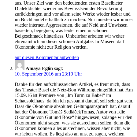
aus. Unser Ziel war, den bedeutenden ersten Baselbieter
Dialektdichter wieder ins Bewusstsein der Bevölkerung
zurückbringen und vor allem seine Werke wieder lesbar und
im Buchhandel erhältlich zu machen. Nur mussten wir immer
wieder internen Aggressionen, die auf Neid und Unwissen
basierten, begegnen, was leider einen unschönen
Beigeschmack hinterliess. Unbeirrbar arbeiten wir weiter
ehrenamtlich an dieser schönen Aufgabe. In Museen darf
Ökonomie nicht zur Religion werden.
auf diesen Kommentar antworten
Amaya Eglin
sagt:
10. September 2016 um 23:19 Uhr
Danke für den aufschlussreichen Artikel, es freut mich, dass
das Theater Basel die Netz-Bon Währung eingeführt hat. Am
15.09.16 ist Premiere von „Im Turm zu Babel“ im
Schauspielhaus, da bin ich gespannt darauf, soll sehr gut sein.
Dass die Ökonomie absoluten Geltungsanspruch hat, darauf
hat der Ökonome Tomáš SedláčekTomas, Autor von „die
Ökonomie von Gut und Böse“ hingewiesen, solange wir den
Ökonomen nicht sagen, was sie ausrechnen sollen, denn die
Ökonomen können alles ausrechnen, wissen aber nicht, wie
wir leben wollen. Es liegt also an uns, zu sagen, welchen